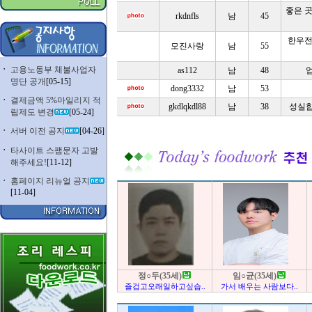
좋은 
rkdnfls
남
45
한우전
모진사랑
남
55
ㆍ
고용노동부 체불사업자
as112
남
48
업
명단 공개
[05-15]
dong3332
남
53
ㆍ
결제금액 5%마일리지 적
gkdlqkdl88
남
38
성실합
립제도 변경
[05-24]
ㆍ
서버 이전 공지
[04-26]
ㆍ
타사이트 스팸문자 고발
해주세요!
[11-12]
ㆍ
홈페이지 리뉴얼 공지
[11-04]
정○두(35세)
임○균(35세)
즐겁고오래일하고싶습..
가서 배우는 사람보다..