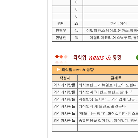
0
0
0
경빈
29
한식, 야식
전경우
45
이탈리안,스테이크,돈까스,떡볶이
민병현
49
이탈리아요리,에스닉푸드, 퓨
▶
외식업 news & 동향
작성자
글제목
외식과사람들
외식브랜드 리뉴얼로 재도약 노린다
외식과사람들
외식업계 "세컨드 브랜드 살려라"
외식과사람들
계절밥상·도시락 … 외식업계 '고급 ..
외식과사람들
외식업계 새 브랜드 줄잇는다
외식과사람들
"해도 너무 했다", 화장실 테마 레스토
외식과사람들
종합병원을 잡아라… 외식업계, 병원 .