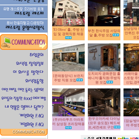
강남양재 
'El Olivo' 홀, 주방 신
부천 한식주점 서당의
안퀴진 주
입 및 경력직원 채용
달 홀,주방 모집
모
도치피자 광화문점 홀
서래마을
[문래동양식] 브런치
매니저/홀직원/주방직
스토랑 주
주방 직원 모집
원 모집
신입,경
한우오마카세 다이닝
(주)마라투즈 마라토
[잠실/방
(묘우 송도점) 헤드셰
끼 삼성점 조리장채용
야 주방
프,세컨셰프 구인