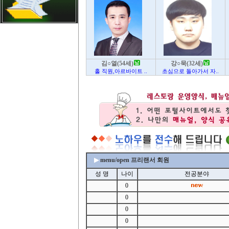
김○열(54세)
강○묵(32세)
홀 직원,아르바이트 ..
초심으로 돌아가서 자..
▶
menu/open 프리랜서 회원
성 명
나이
전공분야
0
0
0
0