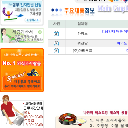
사진
업체명
강남양재 매봉 이
라피노
퀴진알
여의도
(주)마라투즈