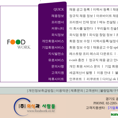
QUICK
채용 공고 등록
ㅣ
이력서 등록
ㅣ
채용
채용정보
정규직 채용 정보
ㅣ
아르바이트 채용
프리랜서
프리랜서 인재 정보
ㅣ
메뉴 컨설팅 
커뮤니티
이 회사를 말한다
ㅣ
우리들의 진솔한
외식정보
외식업 동향
ㅣ
외식업 창업 정보
ㅣ
개인회원서비스
회원 정보 수정
ㅣ
이력서등록/설정
기업회원서비스
회원 정보 수정
ㅣ
채용공고 수정 upda
지식발전소
레스토랑 조리 레스피 다운로드
ㅣ
유료서비스
e-cash 충전
ㅣ
정규직 채용 광고 안
문의사항
개인 회원 서비스 문의
ㅣ
기업 회원
고객지원
세금계산서 발행
ㅣ
이용 안내
ㅣ
불
제휴사이트
인쿠르트
ㅣ
리쿠르트
ㅣ
다이닝 ok
|
개인정보취급방침
|
이용약관
|
제휴문의
|
고객센터
|
불량업체/구
경기도 광
PHONE. 02-2
고객지원센타 :
[기업회