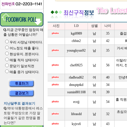
사진
I.D
성별
나이
Q.
지금 근무중인 업장의 매
kgi0989
남
35
즐겁
출 상황은 어떻습니까?
chbin2
남
42
우리 사장님 대박이다.
어느정도 매출 좋다.
가서 
youngkyun92
남
35
현상유지..똔똔이다.
매월 적자 상태이다
이탈리
chef0925
남
56
까지, 
문닫기 일보직전
매출 증가 상태이다.
rladbrud62
여
40
안녕
dmsptptkd
남
34
sumin881108
여
39
홀 직원
ecojj
남
54
지난달투표 결과보기
Q.
역대 대통령중에서 레스
초심으
토랑 주방장으로 가장 잘
lifeasdd
남
32
어울릴거 같은 한명을 뽑
는다면?
kyjvs6
남
43