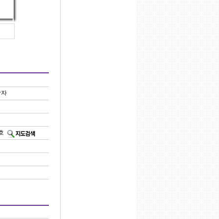
당자
1호