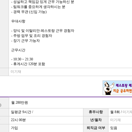
- 성실하고 책임감 있게 근무 가능하신 분
- 팀워크를 중요하게 생각하시는 분
- 경력 무관 (신입 가능)
우대사항
- 양식 및 이탈리안 레스토랑 근무 경험자
- 주방 업무 및 조리 경험자
- 장기 근무 가능자
근무시간
- 10:30 ~ 21:30
- 휴게시간 120분 포함
미기재
정
월 280만원
)
일평균 9시간 /
휴무사항
월 8회 /
미기
22시 00분
년/월차
미기재
가입
퇴직금 여부
있음