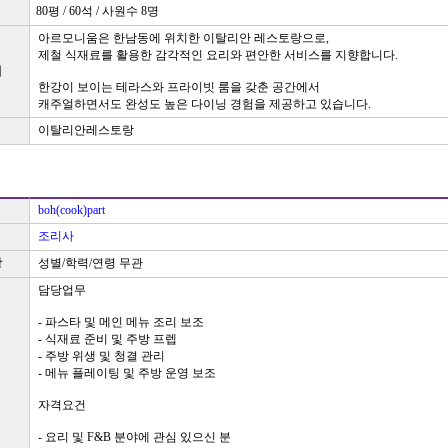
80평 / 60석 / 사원수 8명
아르모니움은 한남동에 위치한 이탈리안 레스토랑으로,
제철 식재료를 활용한 감각적인 요리와 편안한 서비스를 지향합니다.
개
한강이 보이는 테라스와 프라이빗 룸을 갖춘 공간에서
캐주얼하면서도 완성도 높은 다이닝 경험을 제공하고 있습니다.
이탈리안레스토랑
boh(cook)part
조리사
항
성별/학력/연령 무관
담당업무
- 파스타 및 메인 메뉴 조리 보조
- 식재료 준비 및 주방 프렙
- 주방 위생 및 청결 관리
- 메뉴 플레이팅 및 주방 운영 보조
자격요건
- 요리 및 F&B 분야에 관심 있으신 분