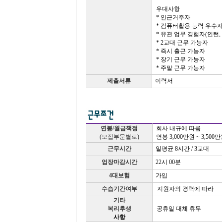
우대사항
* 인근거주자
* 컴퓨터활용 능력 우수
* 유관 업무 경험자(인턴,
* 2교대 근무 가능자
* 즉시 출근 가능자
* 장기 근무 가능자
* 주말 근무 가능자
제출서류
이력서
연봉/월급책정
회사 내규에 따름
(모집부문별로)
연봉 3,000만원 ~ 3,500
근무시간
일평균 8시간 / 3교대
업장마감시간
22시 00분
4대보험
가입
수습기간여부
지원자의 경력에 따라
기타
복리후생
공휴일 대체 휴무
사항