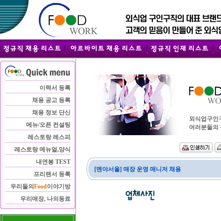
이력서 등록
채용 공고 등록
채용 정보 단신
외식업구인구직
메뉴/오픈 컨설팅
여러분들의 
레스토랑 레스피
레스토랑 메뉴얼,양식
내연봉 TEST
[멘야서울] 매장 운영 매니저 채용
프리랜서 등록
우리들의
Food
이야기방
우리매장, 나의동료