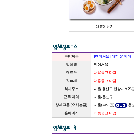
대표메뉴2
구인제목
[멘야서울] 매장 운영 매
업체명
멘야서울
핸드폰
채용공고 마감
E-mail
채용공고 마감
서울 용산구 한강대로23길
회사주소
근무 지역
서울-용산구
상세교통 (오시는길)
서울(수도권)
용산
홈페이지
채용공고 마감