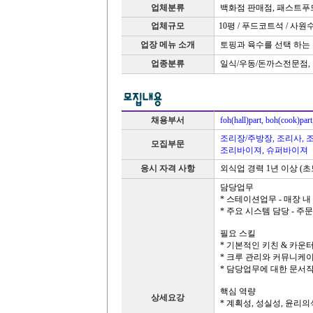
업체분류
백화점 판매점, 패스트푸
업체규모
10평 / 푸드코트석 / 사원수
업장 메뉴 소개
토핑과 육수를 선택 하는
업종분류
일식/우동/돈까스전문점,
채용부서
foh(hall)part, boh(c
조리장/주방장, 조리사, 
모집부문
조리바이져, 슈퍼바이져
응시 자격 사항
외식업 경력 1년 이상 (초
담당업무
* 스테이션업무 - 매장 
* 주요 시스템 담당 - 
필요 스킬
* 기본적인 키친 & 카운
* 크루 관리와 커뮤니케
* 담당업무에 대한 문서작
핵심 역량
상세요강
* 계획성, 성실성, 윤리의