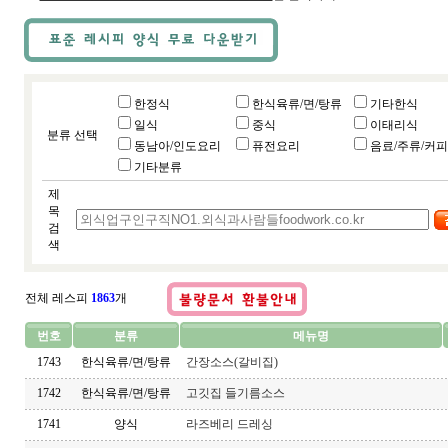
한정식
한식육류/면/탕류
기타한식
일식
중식
이태리식
분류 선택
동남아/인도요리
퓨전요리
음료/주류/커피
기타분류
제
목
검
색
전체 레스피
1863
개
번호
분류
메뉴명
1743
한식육류/면/탕류
간장소스(갈비집)
1742
한식육류/면/탕류
고깃집 들기름소스
1741
양식
라즈베리 드레싱