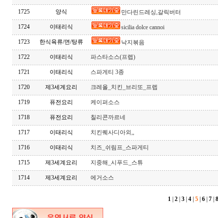
1725
양식
만다린드레싱,갈릭버터
1724
이태리식
sicilia dolce cannoi
1723
한식육류/면/탕류
낙지볶음
1722
이태리식
파스타소스(프렙)
1721
이태리식
스파게티 3종
1720
제3세계요리
크레올_치킨_브리또_프렙
1719
퓨전요리
케이퍼소스
1718
퓨전요리
칠리콘까르네
1717
이태리식
치킨퀘사디아외,,
1716
이태리식
치즈_쉬림프_스파게티
1715
제3세계요리
지중해_시푸드_스튜
1714
제3세계요리
에거소스
1
|
2
|
3
|
4
|
5
|
6
|
7
|