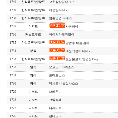
1740
한식육류/면/탕류
고추장삽겹살 소스
1739
한식육류/면/탕류
매운탕 다대기
1738
한식육류/면/탕류
함흥냉면 다대기
1737
디저트
사과파이
1736
패스트푸드
베이컨가래떡말이
1735
한식육류/면/탕류
알밥용 볶음 김치
1734
분식
매운떡볶이 다데기
1733
한식육류/면/탕류
오삼불고기 양념장15kg
1732
일식
오코노미야끼소스
1731
양식
토마토소스
1730
양식
맥시코 나쵸살사소스
1729
디저트
브라우니
1728
디저트
크렘뷜레
1727
디저트
티라미수
1726
디저트
판나코타